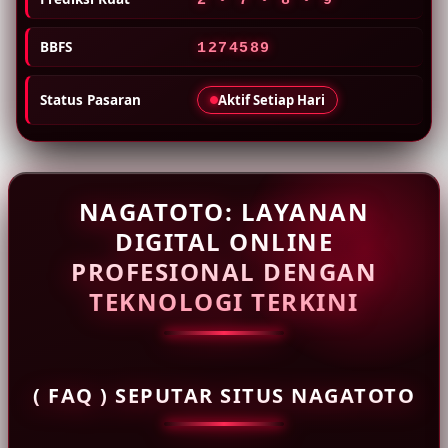
2 • 7 • 8 • 9
BBFS
1274589
Status Pasaran
Aktif Setiap Hari
NAGATOTO: LAYANAN
DIGITAL ONLINE
PROFESIONAL DENGAN
TEKNOLOGI TERKINI
( FAQ ) SEPUTAR SITUS NAGATOTO