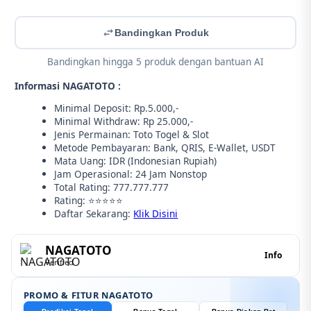
Bandingkan Produk
Bandingkan hingga 5 produk dengan bantuan AI
Informasi NAGATOTO :
Minimal Deposit: Rp.5.000,-
Minimal Withdraw: Rp 25.000,-
Jenis Permainan: Toto Togel & Slot
Metode Pembayaran: Bank, QRIS, E-Wallet, USDT
Mata Uang: IDR (Indonesian Rupiah)
Jam Operasional: 24 Jam Nonstop
Total Rating: 777.777.777
Rating: ⭐⭐⭐⭐⭐
Daftar Sekarang:
Klik Disini
NAGATOTO
Info
Verified
PROMO & FITUR NAGATOTO