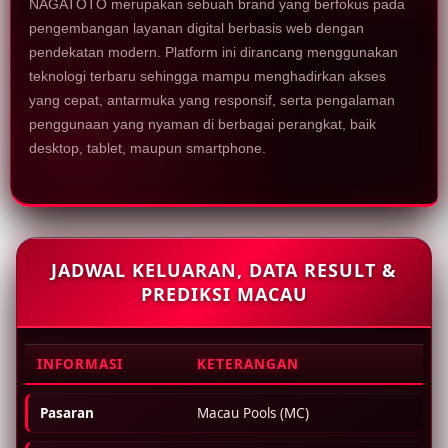
NAGATOTO merupakan sebuah brand yang berfokus pada
pengembangan layanan digital berbasis web dengan
pendekatan modern. Platform ini dirancang menggunakan
teknologi terbaru sehingga mampu menghadirkan akses
yang cepat, antarmuka yang responsif, serta pengalaman
penggunaan yang nyaman di berbagai perangkat, baik
desktop, tablet, maupun smartphone.
JADWAL KELUARAN, DATA RESULT &
PREDIKSI MACAU
INFORMASI
KETERANGAN
Pasaran
Macau Pools (MC)