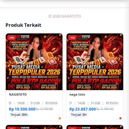
© 2026 NAGATOTO
Produk Terkait
-2%
-1%
NAGATOTO
naga toto
I5
|
16GB
|
512GB
|
RTX3050
I7
|
16GB
|
512GB
|
RTX5050
Rp 10.500.000
Rp 23.887.000
Rp 12.799.000
Rp 21.999.000
Terjual 200+
Terjual 20+